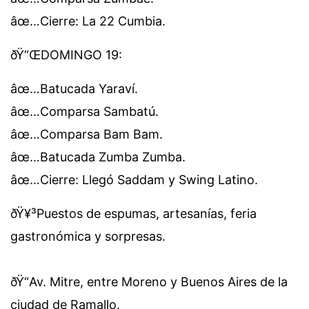
âœ…Cierre: La 22 Cumbia.
ðŸ“ŒDOMINGO 19:
âœ…Batucada Yaraví.
âœ…Comparsa Sambatú.
âœ…Comparsa Bam Bam.
âœ…Batucada Zumba Zumba.
âœ…Cierre: Llegó Saddam y Swing Latino.
ðŸ¥³Puestos de espumas, artesanías, feria
gastronómica y sorpresas.
ðŸ“Av. Mitre, entre Moreno y Buenos Aires de la
ciudad de Ramallo.