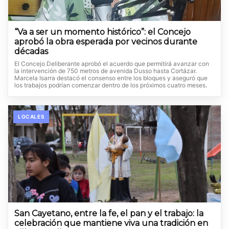
“Va a ser un momento histórico”: el Concejo
aprobó la obra esperada por vecinos durante
décadas
El Concejo Deliberante aprobó el acuerdo que permitirá avanzar con
la intervención de 750 metros de avenida Dusso hasta Cortázar.
Marcela Isarra destacó el consenso entre los bloques y aseguró que
los trabajos podrían comenzar dentro de los próximos cuatro meses.
LOCALES
San Cayetano, entre la fe, el pan y el trabajo: la
celebración que mantiene viva una tradición en