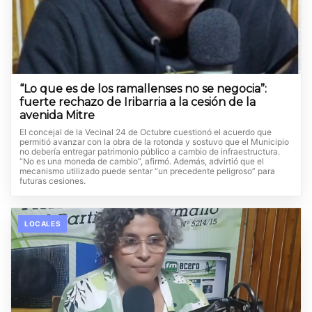
“Lo que es de los ramallenses no se negocia”:
fuerte rechazo de Iribarria a la cesión de la
avenida Mitre
El concejal de la Vecinal 24 de Octubre cuestionó el acuerdo que
permitió avanzar con la obra de la rotonda y sostuvo que el Municipio
no debería entregar patrimonio público a cambio de infraestructura.
“No es una moneda de cambio”, afirmó. Además, advirtió que el
mecanismo utilizado puede sentar “un precedente peligroso” para
futuras cesiones.
LOCALES