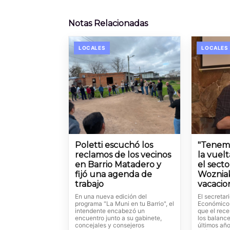
Notas Relacionadas
LOCALES
LOCALES
Poletti escuchó los
"Tenem
reclamos de los vecinos
la vuel
en Barrio Matadero y
el secto
fijó una agenda de
Wozniak
trabajo
vacacio
En una nueva edición del
El secretar
programa "La Muni en tu Barrio", el
Económico 
intendente encabezó un
que el rece
encuentro junto a su gabinete,
los balance
concejales y consejeros
últimos año