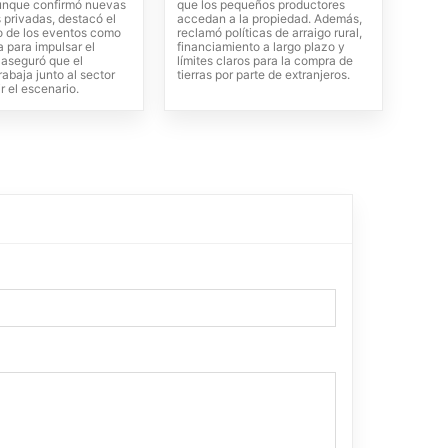
 aunque confirmó nuevas
que los pequeños productores
 privadas, destacó el
accedan a la propiedad. Además,
o de los eventos como
reclamó políticas de arraigo rural,
 para impulsar el
financiamiento a largo plazo y
aseguró que el
límites claros para la compra de
rabaja junto al sector
tierras por parte de extranjeros.
ir el escenario.