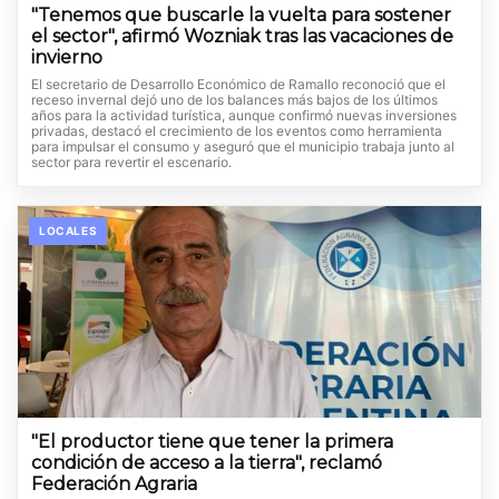
"Tenemos que buscarle la vuelta para sostener
el sector", afirmó Wozniak tras las vacaciones de
invierno
El secretario de Desarrollo Económico de Ramallo reconoció que el
receso invernal dejó uno de los balances más bajos de los últimos
años para la actividad turística, aunque confirmó nuevas inversiones
privadas, destacó el crecimiento de los eventos como herramienta
para impulsar el consumo y aseguró que el municipio trabaja junto al
sector para revertir el escenario.
LOCALES
"El productor tiene que tener la primera
condición de acceso a la tierra", reclamó
Federación Agraria