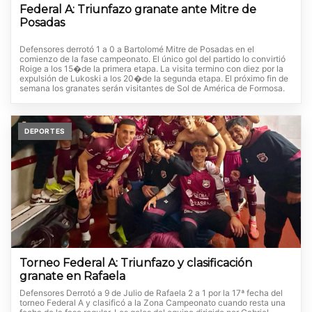
Federal A: Triunfazo granate ante Mitre de
Posadas
Defensores derrotó 1 a 0 a Bartolomé Mitre de Posadas en el
comienzo de la fase campeonato. El único gol del partido lo convirtió
Roige a los 15�de la primera etapa. La visita termino con diez por la
expulsión de Lukoski a los 20�de la segunda etapa. El próximo fin de
semana los granates serán visitantes de Sol de América de Formosa.
DEPORTES
Torneo Federal A: Triunfazo y clasificación
granate en Rafaela
Defensores Derrotó a 9 de Julio de Rafaela 2 a 1 por la 17ª fecha del
torneo Federal A y clasificó a la Zona Campeonato cuando resta una