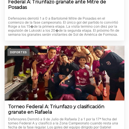
Federal A: Triunfazo granate ante Mitre de
Posadas
Defensores derrotó 1 a 0 a Bartolomé Mitre de Posadas en el
comienzo de la fase campeonato. El único gol del partido lo convirtió
Roige a los 15�de la primera etapa. La visita termino con diez por la
expulsión de Lukoski a los 20�de la segunda etapa. El próximo fin de
semana los granates serán visitantes de Sol de América de Formosa.
DEPORTES
Torneo Federal A: Triunfazo y clasificación
granate en Rafaela
Defensores Derrotó a 9 de Julio de Rafaela 2 a 1 por la 17ª fecha del
torneo Federal A y clasificó a la Zona Campeonato cuando resta una
fecha de la fase regular. Los goles del equipo dirigido por Gabriel